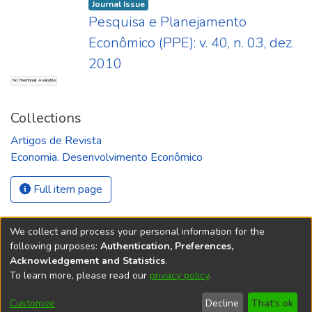
Journal Issue
Pesquisa e Planejamento
Econômico (PPE): v. 40, n. 03, dez.
2010
No Thumbnail Available
Collections
Artigos de Revista
Economia. Desenvolvimento Econômico
Full item page
We collect and process your personal information for the
following purposes:
Authentication, Preferences,
Acknowledgement and Statistics
.
REPOSITÓRIO DO
To learn more, please read our
privacy policy
.
Redes sociais
CONHECIMENTO DO IPEA
Customize
Decline
That's ok