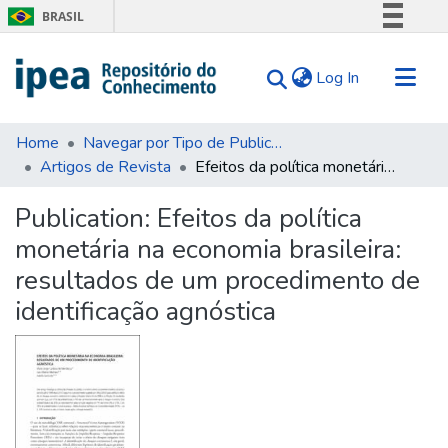
BRASIL
Simplifique!
(current)
Log In
Comunica BR
Participe
Communities & Collections
Acesso à informação
Home
Navegar por Tipo de Publicação
Artigos de Revista
Efeitos da política monetária na economia brasileira: resultados de um procedimento de identificação agnóstica
Search for
Legislação
Canais
Statistics
Publication:
Efeitos da política
Tips
monetária na economia brasileira:
About Us
resultados de um procedimento de
identificação agnóstica