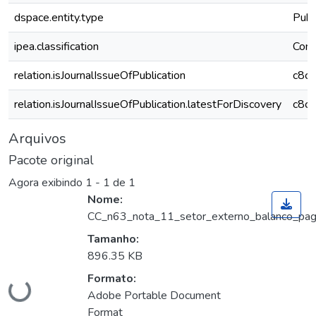
dspace.entity.type
Publ
ipea.classification
Comé
relation.isJournalIssueOfPublication
c8c
relation.isJournalIssueOfPublication.latestForDiscovery
c8c
Arquivos
Pacote original
Agora exibindo
1 - 1 de 1
Nome:
CC_n63_nota_11_setor_externo_balanco_pag
Tamanho:
896.35 KB
Formato:
Carregando...
Adobe Portable Document
Format