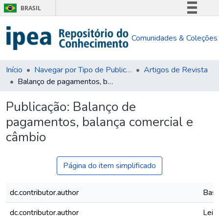
BRASIL
Simplifique!
Comunidades & Coleções
Comunica BR
Participe
Acesso à informação
Início
Navegar por Tipo de Publicação
Artigos de Revista
Balanço de pagamentos, balança comercial e câmbio
Legislação
Canais
Publicação:
Balanço de
pagamentos, balança comercial e
câmbio
Página do item simplificado
dc.contributor.author
Bast
dc.contributor.author
Leit