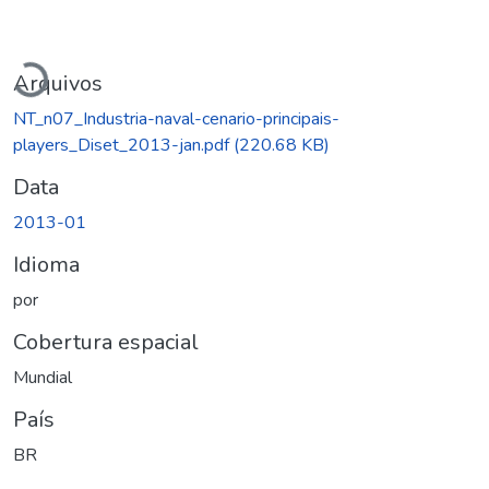
Carregando...
Arquivos
NT_n07_Industria-naval-cenario-principais-
players_Diset_2013-jan.pdf
(220.68 KB)
Data
2013-01
Idioma
por
Cobertura espacial
Mundial
País
BR