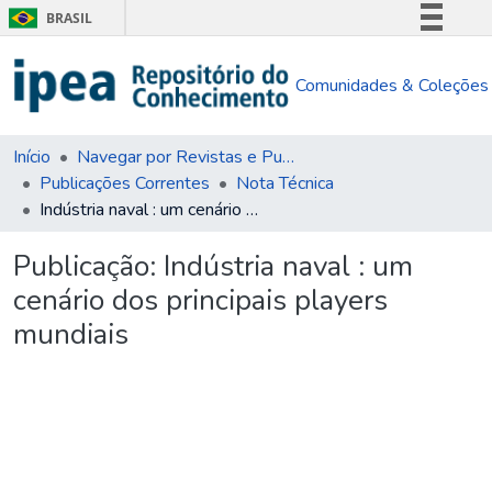
BRASIL
Simplifique!
Comunidades & Coleções
Comunica BR
Participe
Acesso à informação
Início
Navegar por Revistas e Publicações Seriadas
Publicações Correntes
Nota Técnica
Legislação
Indústria naval : um cenário dos principais players mundiais
Canais
Publicação:
Indústria naval : um
cenário dos principais players
mundiais