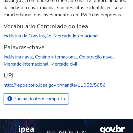
naval (CN), com ênfase no mercado civil. As particularidades
da indústria naval mundial são descritas e identificam-se as
características dos investimentos em P&D das empresas.
Vocabulário Controlado do Ipea
Indústria da Construção
,
Mercado Internacional
Palavras-chave
Indústria naval
,
Cenário internacional
,
Construção naval
,
Mercado internacional
,
Mercado civil
URI
http://repositorio.ipea.gov.br/handle/11058/5656
Página do item completo
REPOSITÓRIO DO