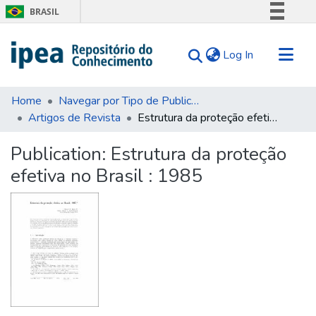
BRASIL
Simplifique!
(current)
Log In
Comunica BR
Participe
Communities & Collections
Acesso à informação
Home
Navegar por Tipo de Publicação
Artigos de Revista
Estrutura da proteção efetiva no Brasil : 1985
Search for
Legislação
Canais
Statistics
Publication:
Estrutura da proteção
Tips
efetiva no Brasil : 1985
About Us