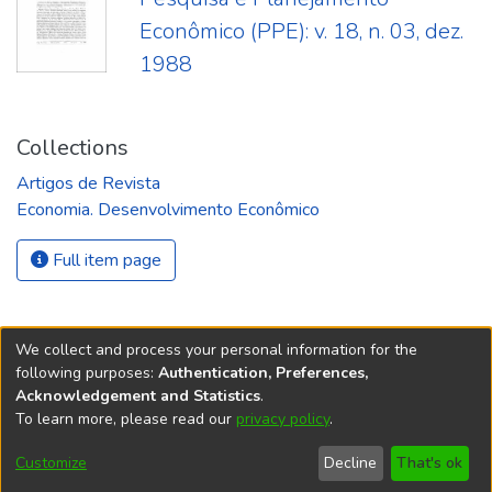
Econômico (PPE): v. 18, n. 03, dez.
1988
Collections
Artigos de Revista
Economia. Desenvolvimento Econômico
Full item page
We collect and process your personal information for the
following purposes:
Authentication, Preferences,
Acknowledgement and Statistics
.
REPOSITÓRIO DO
To learn more, please read our
privacy policy
.
Redes sociais
CONHECIMENTO DO IPEA
Customize
Decline
That's ok