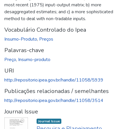
most recent (1975) input-output matrix; b) more
desaggregated estimates; and c) a more sophisticated
method to deal with non-tradable inputs.
Vocabulário Controlado do Ipea
Insumo-Produto
,
Preços
Palavras-chave
Preço
,
Insumo-produto
URI
http://repositorio.ipea.gov.br/handle/11058/5939
Publicações relacionadas / semelhantes
http://repositorio.ipea.gov.br/handle/11058/3514
Journal Issue
Journal Issue
Pesquisa e Planejamento