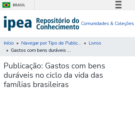
BRASIL
Simplifique!
Comunidades & Coleções
Comunica BR
Participe
Acesso à informação
Início
Navegar por Tipo de Publicação
Livros
Gastos com bens duráveis no ciclo da vida das famílias brasileiras
Legislação
Canais
Publicação:
Gastos com bens
duráveis no ciclo da vida das
famílias brasileiras