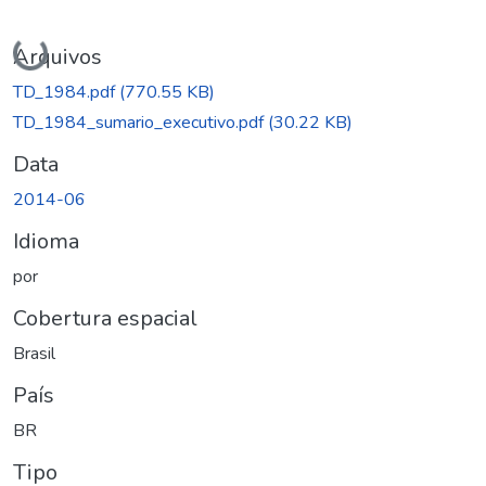
Carregando...
Arquivos
TD_1984.pdf
(770.55 KB)
TD_1984_sumario_executivo.pdf
(30.22 KB)
Data
2014-06
Idioma
por
Cobertura espacial
Brasil
País
BR
Tipo