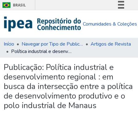
BRASIL
Simplifique!
Comunidades & Coleções
Comunica BR
Participe
Acesso à informação
Início
Navegar por Tipo de Publicação
Artigos de Revista
Política industrial e desenvolvimento regional : em busca da intersecção entre a política de desenvolvimento produtivo e o polo industrial de Manaus
Legislação
Canais
Publicação:
Política industrial e
desenvolvimento regional : em
busca da intersecção entre a política
de desenvolvimento produtivo e o
polo industrial de Manaus