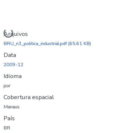
Carregando...
Arquivos
BRU_n3_politica_industrial.pdf
(65.61 KB)
Data
2009-12
Idioma
por
Cobertura espacial
Manaus
País
BR