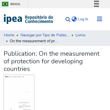
BRASIL
Simplifique!
(current)
Log In
Comunica BR
Participe
Communities & Collections
Acesso à informação
Home
Navegar por Tipo de Publicação
Livros
On the measurement of protection for developing countries
Search for
Legislação
Canais
Statistics
Publication:
On the measurement
Tips
of protection for developing
About Us
countries