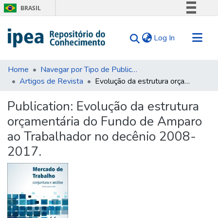
BRASIL
Simplifique!
(current)
Log In
Comunica BR
Participe
Communities & Collections
Acesso à informação
Home
Navegar por Tipo de Publicação
Artigos de Revista
Evolução da estrutura orçamentária do Fundo de Amparo ao Trabalhador no decênio 2008-2017.
Search for
Legislação
Canais
Statistics
Publication:
Evolução da estrutura
Tips
orçamentária do Fundo de Amparo
About Us
ao Trabalhador no decênio 2008-
2017.