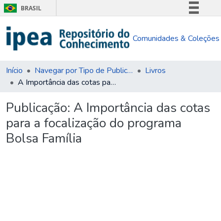
BRASIL
Simplifique!
Comunidades & Coleções
Comunica BR
Participe
Acesso à informação
Início
Navegar por Tipo de Publicação
Livros
A Importância das cotas para a focalização do programa Bolsa Família
Legislação
Canais
Publicação:
A Importância das cotas
para a focalização do programa
Bolsa Família