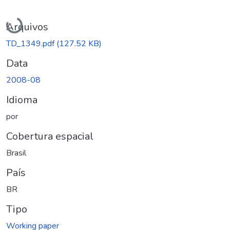
Carregando...
Arquivos
TD_1349.pdf
(127.52 KB)
Data
2008-08
Idioma
por
Cobertura espacial
Brasil
País
BR
Tipo
Working paper