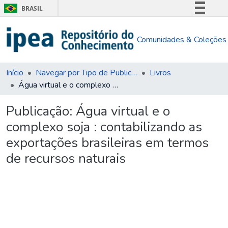
BRASIL
Simplifique!
Comunidades & Coleções
Comunica BR
Participe
Acesso à informação
Início
Navegar por Tipo de Publicação
Livros
Água virtual e o complexo soja : contabilizando as exportações brasileiras em termos de recursos naturais
Legislação
Canais
Publicação:
Água virtual e o
complexo soja : contabilizando as
exportações brasileiras em termos
de recursos naturais