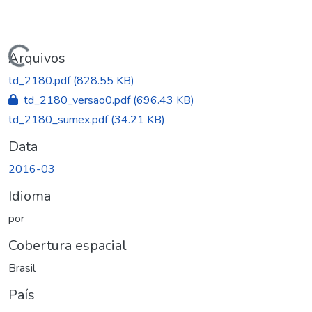
rregando...
Arquivos
td_2180.pdf
(828.55 KB)
td_2180_versao0.pdf
(696.43 KB)
td_2180_sumex.pdf
(34.21 KB)
Data
2016-03
Idioma
por
Cobertura espacial
Brasil
País