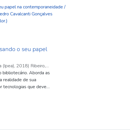
seu papel na contemporaneidade /
edro Cavalcanti Gonçalves
lor.)
ensando o seu papel
 (Ipea)
,
2018
)
Ribeiro,
o bibliotecário. Aborda as
, Pedro Cavalcanti
 a realidade de sua
r tecnologias que devem
 evolução do trabalho do
uma relação íntima e
o e comunicação. Analisa
 e a perda de espaço para
el cultural e social do
formação para a cidadania,