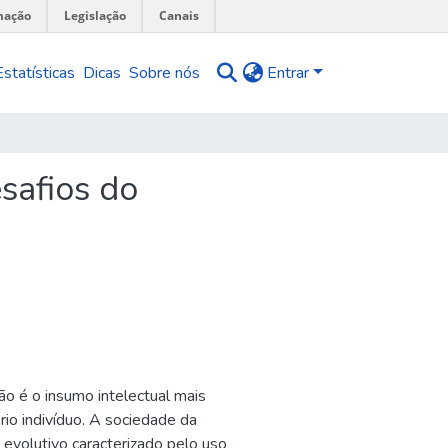
mação
Legislação
Canais
Estatísticas
Dicas
Sobre nós
Entrar
safios do
ão é o insumo intelectual mais
io indivíduo. A sociedade da
evolutivo caracterizado pelo uso