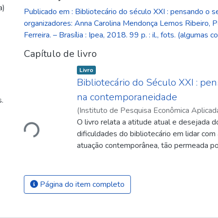
a)
Publicado em : Bibliotecário do século XXI : pensando o 
organizadores: Anna Carolina Mendonça Lemos Ribeiro, P
Ferreira. – Brasília : Ipea, 2018. 99 p. : il., fots. (algumas co
Capítulo de livro
Item type:
,
Livro
Bibliotecário do Século XXI : p
na contemporaneidade
Carregando...
.
(
Instituto de Pesquisa Econômica Aplicada
Anna Carolina Mendonça Lemos
O livro relata a atitude atual e desejada d
;
Ferreira
Gonçalves
dificuldades do bibliotecário em lidar com
atuação contemporânea, tão permeada po
ser exploradas e dominadas. Apresenta a
bibliotecário e ressalta a necessidade de 
contínua com as tecnologias de informaçã
Página do item completo
as mudanças no trabalho do bibliotecário
profissionais de outras áreas. Mostra o pap
bibliotecário e discute a importância da in