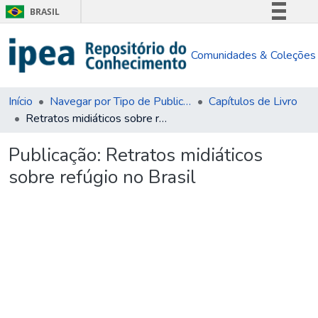
BRASIL
Simplifique!
Comunidades & Coleções
Comunica BR
Participe
Acesso à informação
Início
Navegar por Tipo de Publicação
Capítulos de Livro
Retratos midiáticos sobre refúgio no Brasil
Legislação
Canais
Publicação:
Retratos midiáticos
sobre refúgio no Brasil