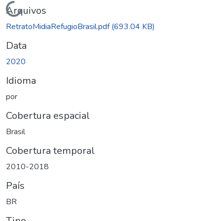
Carregando...
Arquivos
RetratoMidiaRefugioBrasil.pdf
(693.04 KB)
Data
2020
Idioma
por
Cobertura espacial
Brasil
Cobertura temporal
2010-2018
País
BR
Tipo