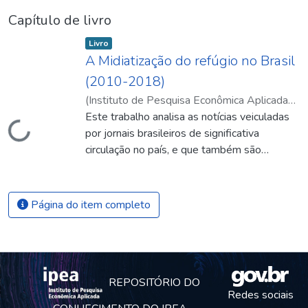
Capítulo de livro
Item type:
,
Livro
A Midiatização do refúgio no Brasil
(2010-2018)
(
Instituto de Pesquisa Econômica Aplicada
(Ipea)
Este trabalho analisa as notícias veiculadas
,
2020
)
Viana, André Rego
Carregando...
por jornais brasileiros de significativa
circulação no país, e que também são
referência discursiva e atuam no
agendamento sobre o tema desta pesquisa.
Avalia a veiculação midiática – a midiatização
Página do item completo
– das questões referentes à integração de
refugiados e definiu como foco três dos
principais jornais de circulação nacional: Folha
de S.Paulo, O Estado de S. Paulo e O Globo,
entre 2007 a 2017. O recorte será no
REPOSITÓRIO DO
Redes sociais
período de 2010-2018. O intuito é entender