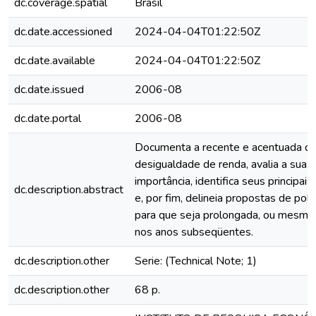
dc.coverage.spatial
Brasil
dc.date.accessioned
2024-04-04T01:22:50Z
dc.date.available
2024-04-04T01:22:50Z
dc.date.issued
2006-08
dc.date.portal
2006-08
Documenta a recente e acentuada q
desigualdade de renda, avalia a sua 
importância, identifica seus principai
dc.description.abstract
e, por fim, delineia propostas de polí
para que seja prolongada, ou mesmo
nos anos subseqüentes.
dc.description.other
Serie: (Technical Note; 1)
dc.description.other
68 p.