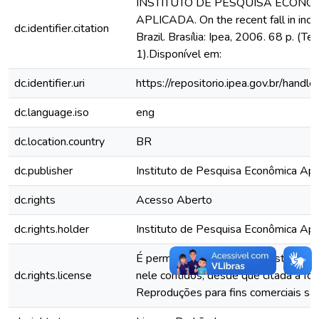
INSTITUTO DE PESQUISA ECONÔ
APLICADA. On the recent fall in inco
dc.identifier.citation
Brazil. Brasília: Ipea, 2006. 68 p. (Te
1).Disponível em:
dc.identifier.uri
https://repositorio.ipea.gov.br/han
dc.language.iso
eng
dc.location.country
BR
dc.publisher
Instituto de Pesquisa Econômica Apli
dc.rights
Acesso Aberto
dc.rights.holder
Instituto de Pesquisa Econômica Apl
É permitida a reprodução deste text
dc.rights.license
nele contidos, desde que citada a fon
Reproduções para fins comerciais são