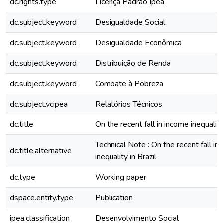
dc.rights.type
Licença Padrão Ipea
dc.subject.keyword
Desigualdade Social
dc.subject.keyword
Desigualdade Econômica
dc.subject.keyword
Distribuição de Renda
dc.subject.keyword
Combate à Pobreza
dc.subject.vcipea
Relatórios Técnicos
dc.title
On the recent fall in income inequality
Technical Note : On the recent fall in
dc.title.alternative
inequality in Brazil
dc.type
Working paper
dspace.entity.type
Publication
ipea.classification
Desenvolvimento Social