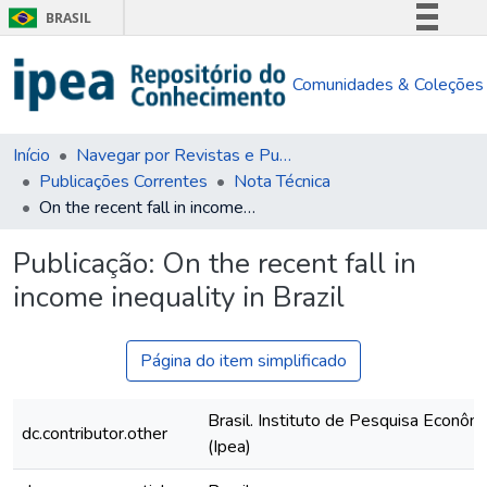
BRASIL
Simplifique!
Comunidades & Coleções
Comunica BR
Participe
Acesso à informação
Início
Navegar por Revistas e Publicações Seriadas
Publicações Correntes
Nota Técnica
Legislação
On the recent fall in income inequality in Brazil
Canais
Publicação:
On the recent fall in
income inequality in Brazil
Página do item simplificado
Brasil. Instituto de Pesquisa Econôm
dc.contributor.other
(Ipea)