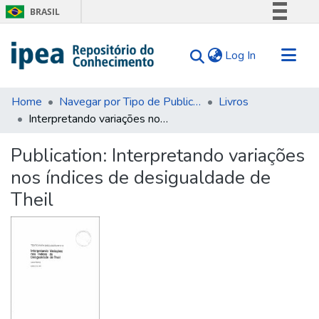
BRASIL
Simplifique!
(current)
Log In
Comunica BR
Participe
Communities & Collections
Acesso à informação
Home
Navegar por Tipo de Publicação
Livros
Interpretando variações nos índices de desigualdade de Theil
Search for
Legislação
Canais
Statistics
Publication:
Interpretando variações
Tips
nos índices de desigualdade de
About Us
Theil