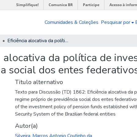
Simplifique!
Comunica BR
Participe
Acesso à infor
Comunidades & Coleções
Pesquisar por
Eficiência alocativa da política de investimentos do regime próprio de previdência social dos entes federativos brasileiros
a alocativa da política de inv
a social dos entes federativos
Titulo alternativo
Texto para Discussão (TD) 1862: Eficiência alocativa da p
regime próprio de previdência social dos entes federativos
of the investment policy of pension funds established wit
Security System of the Brazilian federal entities
Autor(a)
Silveira, Marcos Antonio Coutinho da