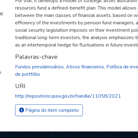
For that, it develops a model of strategic asset allocatio
resources fund a defined-benefit plan. This model allows 
a)
between the main classes of financial assets, based on whi
efficiency of the investments by pension fund managers, as
social security legislation imposes on their investment pol
traditional long-term investors, the analysis emphasizes t
as an intertemporal hedge for fluctuations in future inves
Palavras-chave
Fundos previdenciários
,
Ativos financeiros
,
Política de in
.
de portfólio
URI
http://repositorio.ipea.gov.br/handle/11058/2021
Página do item completo