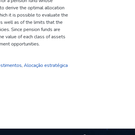
n for a pension fund whose
to derive the optimal allocation
ch it is possible to evaluate the
 well as of the limits that the
icies. Since pension funds are
he value of each class of assets
tment opportunities.
vestimentos
,
Alocação estratégica