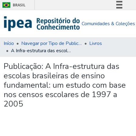
BRASIL
Simplifique!
Comunidades & Coleções
Comunica BR
Participe
Acesso à informação
Início
Navegar por Tipo de Publicação
Livros
A Infra-estrutura das escolas brasileiras de ensino fundamental: um estudo com base nos censos escolares de 1997 a 2005
Legislação
Canais
Publicação:
A Infra-estrutura das
escolas brasileiras de ensino
fundamental: um estudo com base
nos censos escolares de 1997 a
2005