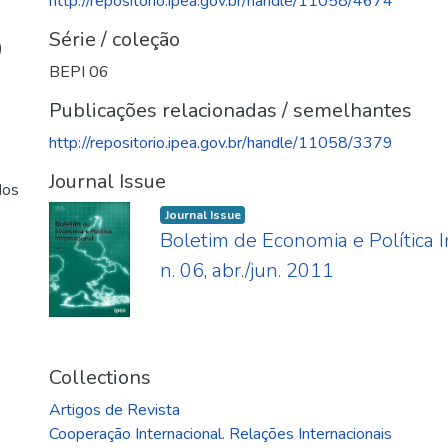
http://repositorio.ipea.gov.br/handle/11058/4674
Série / coleção
)
BEPI 06
Publicações relacionadas / semelhantes
http://repositorio.ipea.gov.br/handle/11058/3379
Journal Issue
dos
Journal Issue
Boletim de Economia e Política I
n. 06, abr./jun. 2011
Collections
Artigos de Revista
Cooperação Internacional. Relações Internacionais