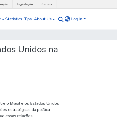
mação
Legislação
Canais
r
Statistics
Tips
About Us
Log In
ados Unidos na
ntre o Brasil e os Estados Unidos
es estratégicas da política
ue essas relações,