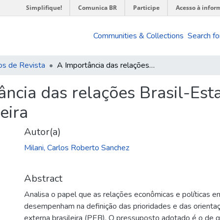
Simplifique!
Comunica BR
Participe
Acesso à infor
Communities & Collections
Search fo
os de Revista
A Importância das relações Brasil-Estados Unidos na política externa brasileira
ância das relações Brasil-Est
eira
Autor(a)
Milani, Carlos Roberto Sanchez
Abstract
Analisa o papel que as relações econômicas e políticas e
desempenham na definição das prioridades e das orientaçõ
externa brasileira (PEB). O pressuposto adotado é o de q