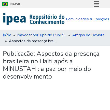
BRASIL
Simplifique!
Comunidades & Coleções
Comunica BR
Participe
Acesso à informação
Início
Navegar por Tipo de Publicação
Artigos de Revista
Aspectos da presença brasileira no Haiti após a MINUSTAH : a paz por meio do desenvolvimento
Legislação
Canais
Publicação:
Aspectos da presença
brasileira no Haiti após a
MINUSTAH : a paz por meio do
desenvolvimento