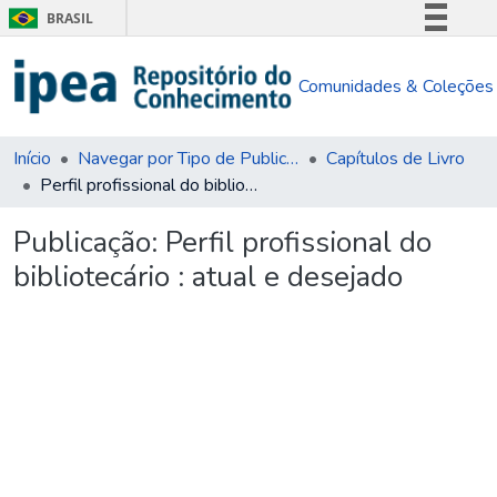
BRASIL
Simplifique!
Comunidades & Coleções
Comunica BR
Participe
Acesso à informação
Início
Navegar por Tipo de Publicação
Capítulos de Livro
Perfil profissional do bibliotecário : atual e desejado
Legislação
Canais
Publicação:
Perfil profissional do
bibliotecário : atual e desejado
Carregando...