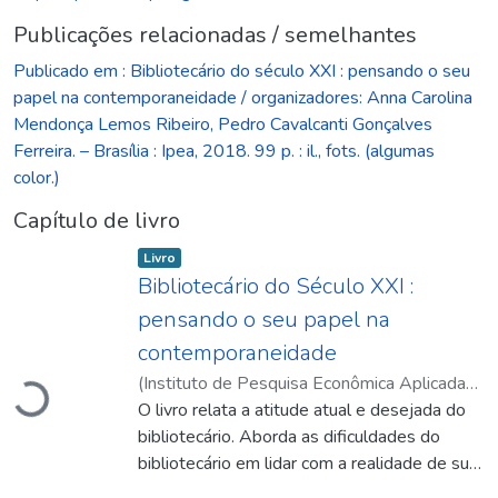
Publicações relacionadas / semelhantes
Publicado em : Bibliotecário do século XXI : pensando o seu
papel na contemporaneidade / organizadores: Anna Carolina
Mendonça Lemos Ribeiro, Pedro Cavalcanti Gonçalves
Ferreira. – Brasília : Ipea, 2018. 99 p. : il., fots. (algumas
color.)
Capítulo de livro
Item type:
,
Livro
Bibliotecário do Século XXI :
pensando o seu papel na
Carregando...
contemporaneidade
(
Instituto de Pesquisa Econômica Aplicada
(Ipea)
O livro relata a atitude atual e desejada do
,
2018
)
Ribeiro, Anna Carolina
Mendonça Lemos
bibliotecário. Aborda as dificuldades do
;
Ferreira, Pedro Cavalcanti
Gonçalves
bibliotecário em lidar com a realidade de sua
atuação contemporânea, tão permeada por