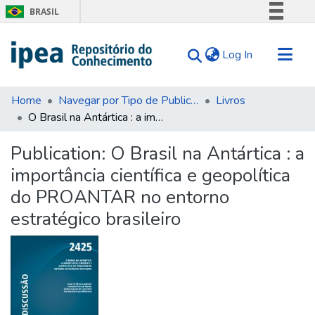
BRASIL
Simplifique!
(current)
Log In
Comunica BR
Participe
Communities & Collections
Acesso à informação
Home
Navegar por Tipo de Publicação
Livros
O Brasil na Antártica : a importância científica e geopolítica do PROANTAR no entorno estratégico brasileiro
Search for
Legislação
Canais
Statistics
Publication:
O Brasil na Antártica : a
Tips
importância científica e geopolítica
About Us
do PROANTAR no entorno
estratégico brasileiro