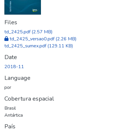
Files
td_2425.pdf
(2.57 MB)
td_2425_versao0.pdf
(2.26 MB)
td_2425_sumex.pdf
(129.11 KB)
Date
2018-11
Language
por
Cobertura espacial
Brasil
Antártica
País