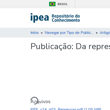
BRASIL
Início
Navegar por Tipo de Publicação
Artig
Publicação:
Da repres
Carregando...
Arquivos
PPE_v14_n03_Repressao.pdf
(1.05 MB)