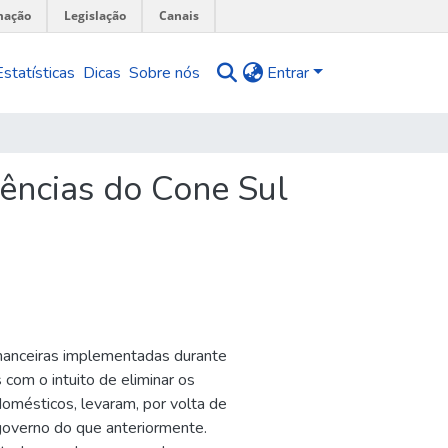
mação
Legislação
Canais
Estatísticas
Dicas
Sobre nós
Entrar
riências do Cone Sul
financeiras implementadas durante
 com o intuito de eliminar os
omésticos, levaram, por volta de
 governo do que anteriormente.