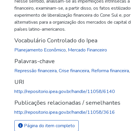
Nesse sentido, analisam-se as imperfeições intrínsecas 
financeiro, examinam-se, a partir disso, os fatos estilizad
experimento de liberalização financeira do Cone Sul e, po
alternativas para a organização dos mercados de capital
países latino-americanos.
Vocabulário Controlado do Ipea
Planejamento Econômico
,
Mercado Financeiro
Palavras-chave
Repressão financeira
,
Crise financeira
,
Reforma financeira
URI
http://repositorio.ipea.gov.br/handle/11058/6140
Publicações relacionadas / semelhantes
http://repositorio.ipea.gov.br/handle/11058/3616
Página do item completo