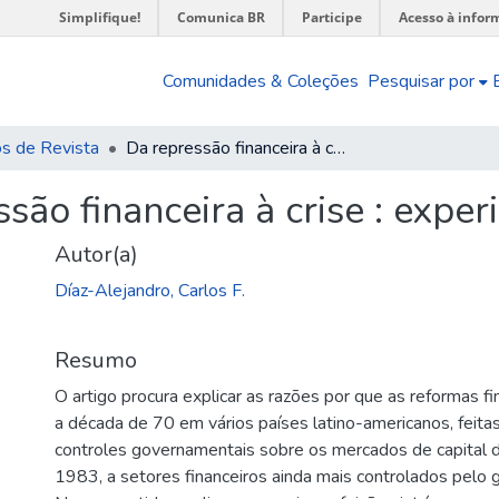
Simplifique!
Comunica BR
Participe
Acesso à infor
Comunidades & Coleções
Pesquisar por
os de Revista
Da repressão financeira à crise : experiências do Cone Sul
são financeira à crise : expe
Autor(a)
Díaz-Alejandro, Carlos F.
Resumo
O artigo procura explicar as razões por que as reformas 
a década de 70 em vários países latino-americanos, feitas
controles governamentais sobre os mercados de capital d
1983, a setores financeiros ainda mais controlados pelo