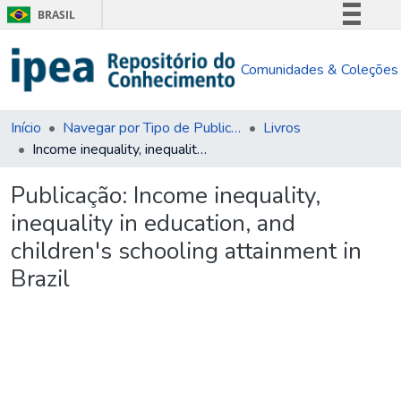
BRASIL
Simplifique!
Comunidades & Coleções
Comunica BR
Participe
Acesso à informação
Início
Navegar por Tipo de Publicação
Livros
Income inequality, inequality in education, and children's schooling attainment in Brazil
Legislação
Canais
Publicação:
Income inequality,
inequality in education, and
children's schooling attainment in
Brazil