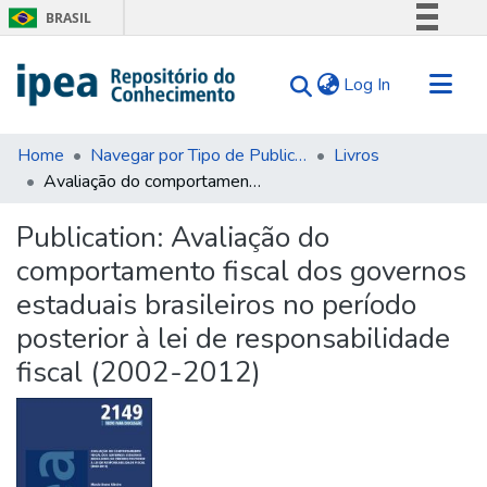
BRASIL
Simplifique!
(current)
Log In
Comunica BR
Participe
Communities & Collections
Acesso à informação
Home
Navegar por Tipo de Publicação
Livros
Avaliação do comportamento fiscal dos governos estaduais brasileiros no período posterior à lei de responsabilidade fiscal (2002-2012)
Search for
Legislação
Canais
Statistics
Publication:
Avaliação do
Tips
comportamento fiscal dos governos
About Us
estaduais brasileiros no período
posterior à lei de responsabilidade
fiscal (2002-2012)