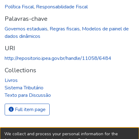
Política Fiscal
,
Responsabilidade Fiscal
Palavras-chave
Governos estaduais
,
Regras fiscais
,
Modelos de painel de
dados dinâmicos
URI
http://repositorio.ipea.gov.br/handle/11058/6484
Collections
Livros
Sistema Tributário
Texto para Discussão
Full item page
We collect and process your personal information for the