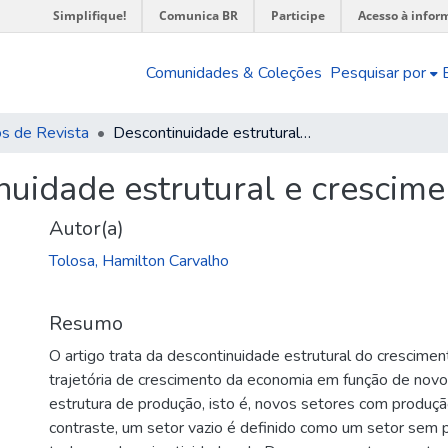
Simplifique!
Comunica BR
Participe
Acesso à infor
Comunidades & Coleções
Pesquisar por
os de Revista
Descontinuidade estrutural e crescimento econômico
nuidade estrutural e crescim
Autor(a)
Tolosa, Hamilton Carvalho
Resumo
O artigo trata da descontinuidade estrutural do crescime
trajetória de crescimento da economia em função de novo
estrutura de produção, isto é, novos setores com produç
contraste, um setor vazio é definido como um setor sem
)