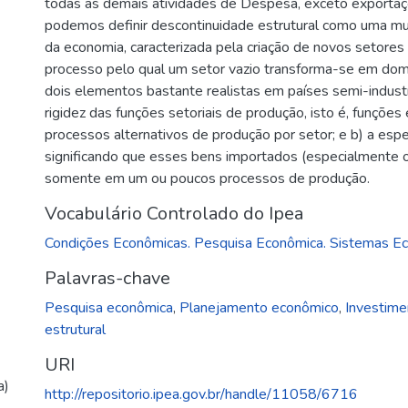
todas as demais atividades de Despesa, exceto exporta
podemos definir descontinuidade estrutural como uma mu
da economia, caracterizada pela criação de novos setores
processo pelo qual um setor vazio transforma-se em domés
dois elementos bastante realistas em países semi-industri
rigidez das funções setoriais de produção, isto é, funções
processos alternativos de produção por setor; e b) a espe
significando que esses bens importados (especialmente 
somente em um ou poucos processos de produção.
Vocabulário Controlado do Ipea
Condições Econômicas. Pesquisa Econômica. Sistemas E
Palavras-chave
Pesquisa econômica
,
Planejamento econômico
,
Investime
estrutural
URI
a)
http://repositorio.ipea.gov.br/handle/11058/6716