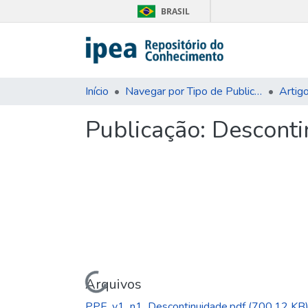
BRASIL
Início
Navegar por Tipo de Publicação
Artig
Publicação:
Desconti
Carregando...
Arquivos
PPE_v1_n1_Descontinuidade.pdf
(700.12 KB