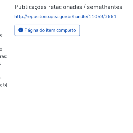
Publicações relacionadas / semelhantes
http://repositorio.ipea.gov.br/handle/11058/3661
Página do item completo
de
io
ras:
s
s.
; b)