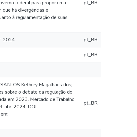
overno federal para propor uma
pt_BR
 que há divergências e
quanto à regulamentação de suas
br. 2024
pt_BR
pt_BR
o; SANTOS Kethury Magalhães dos;
s sobre o debate da regulação do
icada em 2023. Mercado de Trabalho:
pt_BR
13, abr. 2024. DOI:
 em: