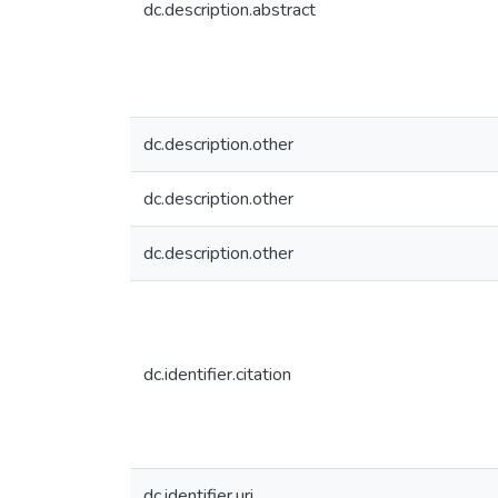
dc.description.abstract
dc.description.other
dc.description.other
dc.description.other
dc.identifier.citation
dc.identifier.uri