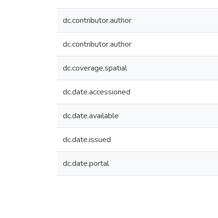
dc.contributor.author
dc.contributor.author
dc.coverage.spatial
dc.date.accessioned
dc.date.available
dc.date.issued
dc.date.portal