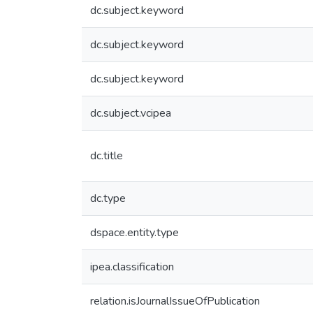
dc.subject.keyword
dc.subject.keyword
dc.subject.keyword
dc.subject.vcipea
dc.title
dc.type
dspace.entity.type
ipea.classification
relation.isJournalIssueOfPublication