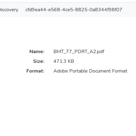
Discovery
cfd9ea44-e568-4ce5-8825-0a8344f98f07
Name:
BMT_77_PDRT_A2.pdf
Size:
471.3 KB
Format:
Adobe Portable Document Format