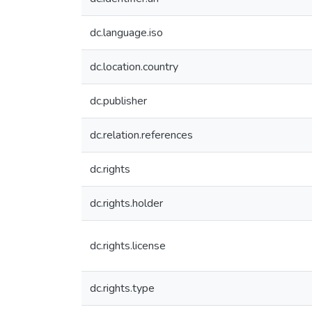
dc.language.iso
dc.location.country
dc.publisher
dc.relation.references
dc.rights
dc.rights.holder
dc.rights.license
dc.rights.type