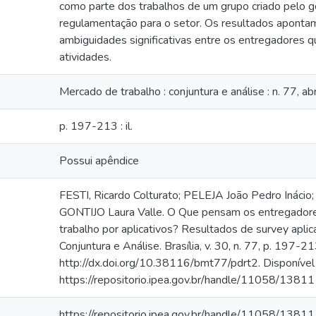
como parte dos trabalhos de um grupo criado pelo g
regulamentação para o setor. Os resultados apontam
ambiguidades significativas entre os entregadores 
atividades.
Mercado de trabalho : conjuntura e análise : n. 77, a
p. 197-213 : il.
Possui apêndice
FESTI, Ricardo Colturato; PELEJA João Pedro Ináci
GONTIJO Laura Valle. O Que pensam os entregadore
trabalho por aplicativos? Resultados de survey apl
Conjuntura e Análise. Brasília, v. 30, n. 77, p. 197-2
http://dx.doi.org/10.38116/bmt77/pdrt2. Disponível
https://repositorio.ipea.gov.br/handle/11058/13811
https://repositorio.ipea.gov.br/handle/11058/13811