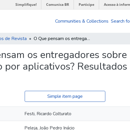
Simplifique!
Comunica BR
Participe
Acesso à infor
Communities & Collections
Search fo
os de Revista
O Que pensam os entregadores sobre o debate da regulação do trabalho por aplicativos? Resultados de survey aplicada em 2023
nsam os entregadores sobre 
 por aplicativos? Resultados
Simple item page
Festi, Ricardo Colturato
Peleja, João Pedro Inácio