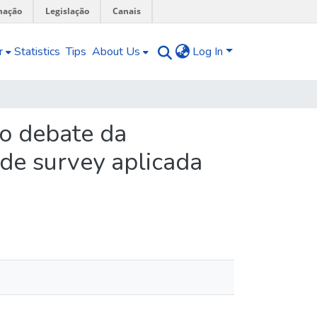
mação
Legislação
Canais
r
Statistics
Tips
About Us
Log In
o debate da
 de survey aplicada