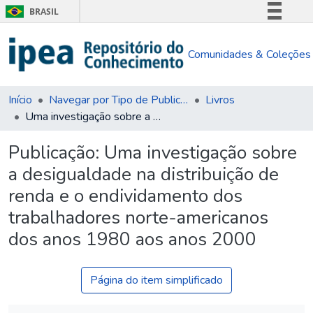
BRASIL
Simplifique!
Comunidades & Coleções
Comunica BR
Participe
Acesso à informação
Início
Navegar por Tipo de Publicação
Livros
Uma investigação sobre a desigualdade na distribuição de renda e o endividamento dos trabalhadores norte-americanos dos anos 1980 aos anos 2000
Legislação
Canais
Publicação:
Uma investigação sobre
a desigualdade na distribuição de
renda e o endividamento dos
trabalhadores norte-americanos
dos anos 1980 aos anos 2000
Página do item simplificado