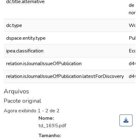
dc.title.alternative
de r
nort
dc.type
Work
dspace.entity.type
Publ
ipea.classification
Econ
relation.isJournalIssueOfPublication
d46
relation.isJournalIssueOfPublication.latestForDiscovery
d46
Arquivos
Pacote original
Agora exibindo
1 - 2 de 2
Nome:
td_1695.pdf
Tamanho: