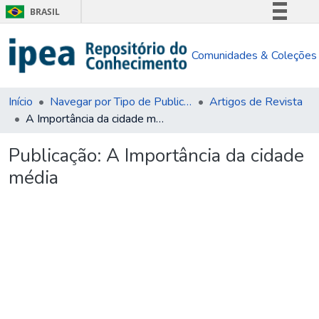
BRASIL
Simplifique!
Comunidades & Coleções
Comunica BR
Participe
Acesso à informação
Início
Navegar por Tipo de Publicação
Artigos de Revista
A Importância da cidade média
Legislação
Canais
Publicação:
A Importância da cidade
média
Carregando...