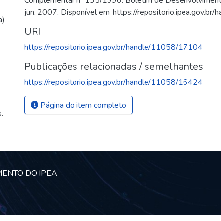
Complementar nº 135/1996. Boletim de Desenvolvimento Fis
jun. 2007. Disponível em: https://repositorio.ipea.gov.
a)
URI
https://repositorio.ipea.gov.br/handle/11058/17104
Publicações relacionadas / semelhantes
https://repositorio.ipea.gov.br/handle/11058/16424
Página do item completo
.
MENTO DO IPEA