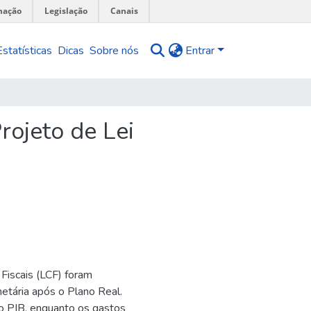
mação
Legislação
Canais
Estatísticas
Dicas
Sobre nós
Entrar
rojeto de Lei
 Fiscais (LCF) foram
etária após o Plano Real.
do PIB, enquanto os gastos