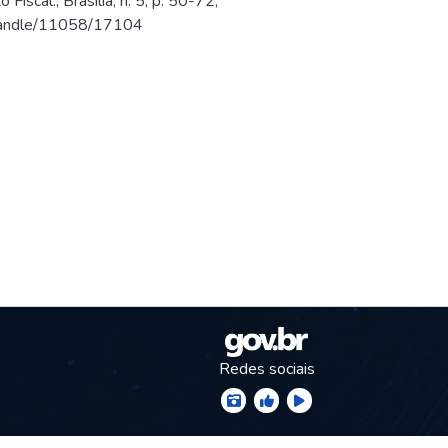
cal., Brasília, n. 5, p. 50-72,
br/handle/11058/17104
Redes sociais