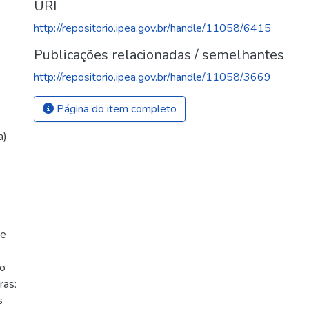
URI
http://repositorio.ipea.gov.br/handle/11058/6415
Publicações relacionadas / semelhantes
http://repositorio.ipea.gov.br/handle/11058/3669
Página do item completo
a)
de
io
ras:
s