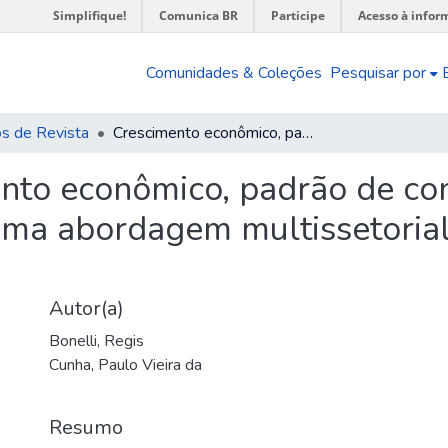
Simplifique!
Comunica BR
Participe
Acesso à infor
Comunidades & Coleções
Pesquisar por
os de Revista
Crescimento econômico, padrão de consumo e distribuição da renda no Brasil : uma abordagem multissetorial para o período 1970/75
nto econômico, padrão de con
 uma abordagem multissetorial
Autor(a)
Bonelli, Regis
Cunha, Paulo Vieira da
Resumo