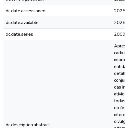
dc.date.accessioned
2025-
dc.date.available
2025-
dc.date.series
2009
Aprese
cada u
inform
entida
detalha
conjun
das in
ativid
todas 
do órg
intere
divulga
dc.description.abstract