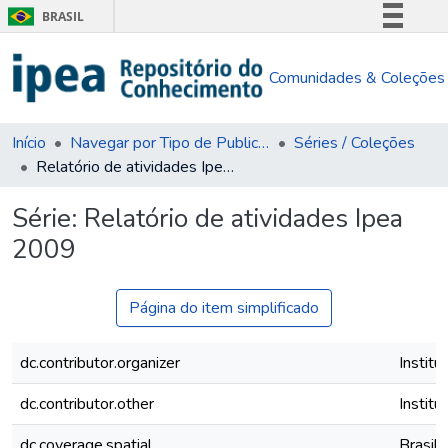
BRASIL
Simplifique!
Comunidades & Coleções
Comunica BR
Participe
Acesso à informação
Início
Navegar por Tipo de Publicação
Séries / Coleções
Relatório de atividades Ipea 2009
Legislação
Canais
Série:
Relatório de atividades Ipea
2009
Página do item simplificado
dc.contributor.organizer
Instit
dc.contributor.other
Instit
dc.coverage.spatial
Brasil