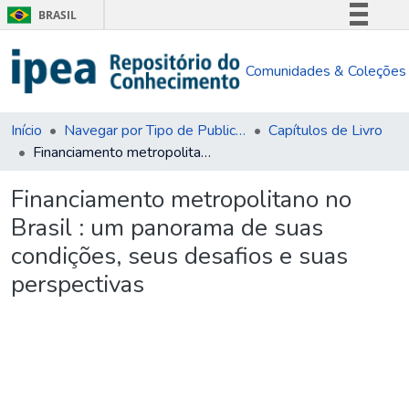
BRASIL
Simplifique!
Comunidades & Coleções
Comunica BR
Participe
Acesso à informação
Início
Navegar por Tipo de Publicação
Capítulos de Livro
Financiamento metropolitano no Brasil : um panorama de suas condições, seus desafios e suas perspectivas
Legislação
Canais
Financiamento metropolitano no
Brasil : um panorama de suas
condições, seus desafios e suas
perspectivas