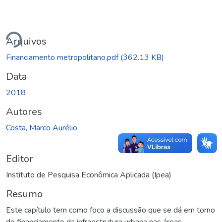
ndo...
Arquivos
Financiamento metropolitano.pdf
(362.13 KB)
Data
2018
Autores
Costa, Marco Aurélio
Editor
Instituto de Pesquisa Econômica Aplicada (Ipea)
Resumo
Este capítulo tem como foco a discussão que se dá em torno
do financiamento da infraestrutura urbana nas áreas