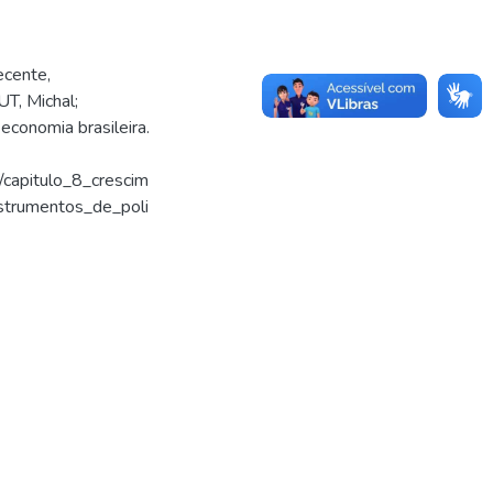
ecente,
T, Michal;
economia brasileira.
/capitulo_8_crescim
strumentos_de_poli