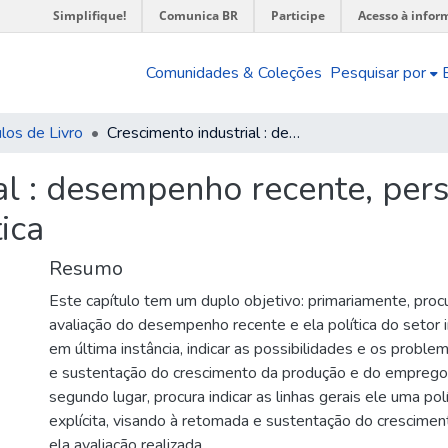
Simplifique!
Comunica BR
Participe
Acesso à infor
Comunidades & Coleções
Pesquisar por
los de Livro
Crescimento industrial : desempenho recente, perspectivas e instrumentos de política
al : desempenho recente, pers
ica
Resumo
Este capítulo tem um duplo objetivo: primariamente, proc
avaliação do desempenho recente e ela política do setor i
em última instância, indicar as possibilidades e os probl
e sustentação do crescimento da produção e do emprego 
segundo lugar, procura indicar as linhas gerais ele uma polít
explícita, visando à retomada e sustentação do crescimento
ela avaliação realizada.