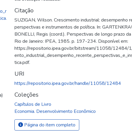
Citação
o_r
ica.
SUZIGAN, Wilson. Crescimento industrial: desempenho r
perspectivas e instrumentos de política. In: GARTENKRAU
BONELLI, Regis (coord.). Perspectivas de longo prazo da 
Rio de Janeiro: IPEA, 1985. p. 197-234. Disponível em:
https://repositorio.ipea.gov.br/bitstream/11058/12484/1
ento_industrial_desempenho_recente_perspectivas_e_in
tica.pdf.
URI
https://repositorio.ipea.gov.br/handle/11058/12484
Coleções
a)
Capítulos de Livro
Economia. Desenvolvimento Econômico
Página do item completo