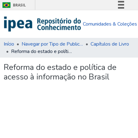
BRASIL
Simplifique!
Comunidades & Coleções
Comunica BR
Participe
Acesso à informação
Início
Navegar por Tipo de Publicação
Capítulos de Livro
Reforma do estado e política de acesso à informação no Brasil
Legislação
Canais
Reforma do estado e política de
acesso à informação no Brasil
ando...