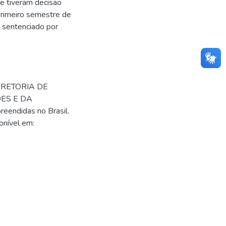
ue tiveram decisão
 primeiro semestre de
u sentenciado por
IRETORIA DE
ÕES E DA
eendidas no Brasil.
ponível em: