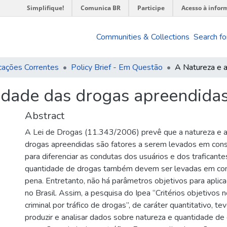
Simplifique!
Comunica BR
Participe
Acesso à infor
Communities & Collections
Search fo
cações Correntes
Policy Brief - Em Questão
idade das drogas apreendidas
Abstract
A Lei de Drogas (11.343/2006) prevê que a natureza e 
drogas apreendidas são fatores a serem levados em consi
para diferenciar as condutas dos usuários e dos traficante
quantidade de drogas também devem ser levadas em cont
pena. Entretanto, não há parâmetros objetivos para aplica
no Brasil. Assim, a pesquisa do Ipea “Critérios objetivos
criminal por tráfico de drogas”, de caráter quantitativo, t
produzir e analisar dados sobre natureza e quantidade d