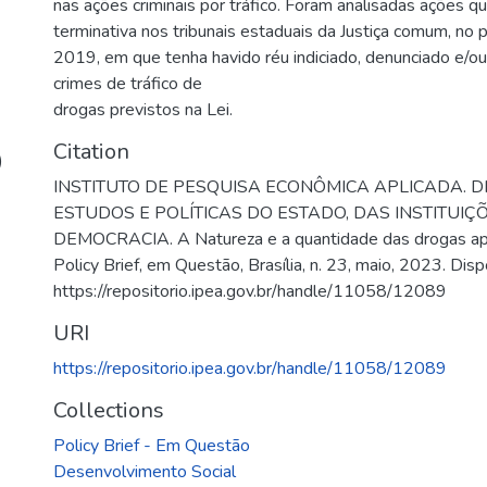
nas ações criminais por tráfico. Foram analisadas ações q
terminativa nos tribunais estaduais da Justiça comum, no
2019, em que tenha havido réu indiciado, denunciado e/o
crimes de tráfico de
drogas previstos na Lei.
Citation
)
INSTITUTO DE PESQUISA ECONÔMICA APLICADA. D
ESTUDOS E POLÍTICAS DO ESTADO, DAS INSTITUIÇ
DEMOCRACIA. A Natureza e a quantidade das drogas apr
Policy Brief, em Questão, Brasília, n. 23, maio, 2023. Dis
https://repositorio.ipea.gov.br/handle/11058/12089
URI
https://repositorio.ipea.gov.br/handle/11058/12089
Collections
Policy Brief - Em Questão
Desenvolvimento Social