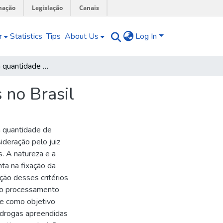
mação
Legislação
Canais
r
Statistics
Tips
About Us
Log In
A Natureza e a quantidade das drogas apreendidas no Brasil
 no Brasil
a quantidade de
deração pelo juiz
s. A natureza e a
a na fixação da
ção desses critérios
 no processamento
eve como objetivo
e drogas apreendidas