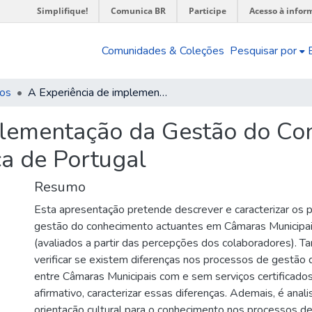
Simplifique!
Comunica BR
Participe
Acesso à infor
Comunidades & Coleções
Pesquisar por
os
A Experiência de implementação da Gestão do Conhecimento na Administração Pública de Portugal
plementação da Gestão do Co
a de Portugal
Resumo
Esta apresentação pretende descrever e caracterizar os 
gestão do conhecimento actuantes em Câmaras Municipa
(avaliados a partir das percepções dos colaboradores). 
verificar se existem diferenças nos processos de gestão
entre Câmaras Municipais com e sem serviços certificado
afirmativo, caracterizar essas diferenças. Ademais, é anal
orientação cultural para o conhecimento nos processos d