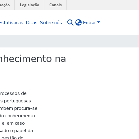
mação
Legislação
Canais
Estatísticas
Dicas
Sobre nós
Entrar
nhecimento na
processos de
is portuguesas
Também procura-se
 do conhecimento
s e, em caso
isado o papel da
e gestão do