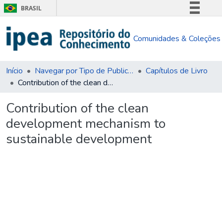
BRASIL
Simplifique!
Comunidades & Coleções
Comunica BR
Participe
Acesso à informação
Início
Navegar por Tipo de Publicação
Capítulos de Livro
Contribution of the clean development mechanism to sustainable development
Legislação
Canais
Contribution of the clean
development mechanism to
sustainable development