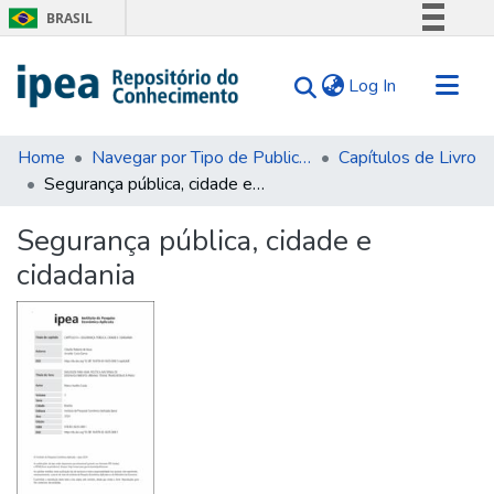
BRASIL
Simplifique!
(current)
Log In
Comunica BR
Participe
Communities & Collections
Acesso à informação
Home
Navegar por Tipo de Publicação
Capítulos de Livro
Segurança pública, cidade e cidadania
Search for
Legislação
Canais
Statistics
Segurança pública, cidade e
Tips
cidadania
About Us