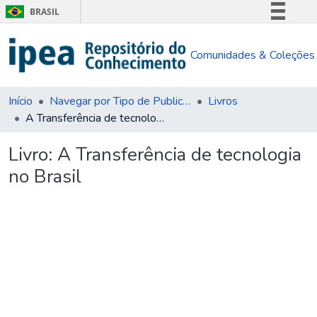
BRASIL
Simplifique!
Comunidades & Coleções
Comunica BR
Participe
Acesso à informação
Início
Navegar por Tipo de Publicação
Livros
A Transferência de tecnologia no Brasil
Legislação
Canais
Livro:
A Transferência de tecnologia
no Brasil
Carregando...