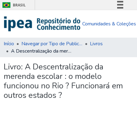
BRASIL
Simplifique!
Comunidades & Coleções
Comunica BR
Participe
Acesso à informação
Início
Navegar por Tipo de Publicação
Livros
A Descentralização da merenda escolar : o modelo funcionou no Rio ? Funcionará em outros estados ?
Legislação
Canais
Livro:
A Descentralização da
merenda escolar : o modelo
funcionou no Rio ? Funcionará em
outros estados ?