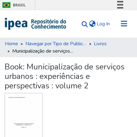
BRASIL
Simplifique!
(current)
Log In
Comunica BR
Participe
Communities & Collections
Acesso à informação
Home
Navegar por Tipo de Publicação
Livros
Municipalização de serviços urbanos : experiências e perspectivas : volume 2
Search for
Legislação
Canais
Statistics
Book:
Municipalização de serviços
Tips
urbanos : experiências e
About Us
perspectivas : volume 2