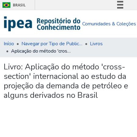
BRASIL
Simplifique!
Comunidades & Coleções
Comunica BR
Participe
Acesso à informação
Início
Navegar por Tipo de Publicação
Livros
Aplicação do método 'cross-section' internacional ao estudo da projeção da demanda de petróleo e alguns derivados no Brasil
Legislação
Canais
Livro:
Aplicação do método 'cross-
section' internacional ao estudo da
projeção da demanda de petróleo e
alguns derivados no Brasil