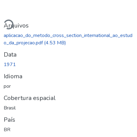
Carregando...
Arquivos
aplicacao_do_metodo_cross_section_international_ao_estud
o_da_projecao.pdf
(4.53 MB)
Data
1971
Idioma
por
Cobertura espacial
Brasil
País
BR