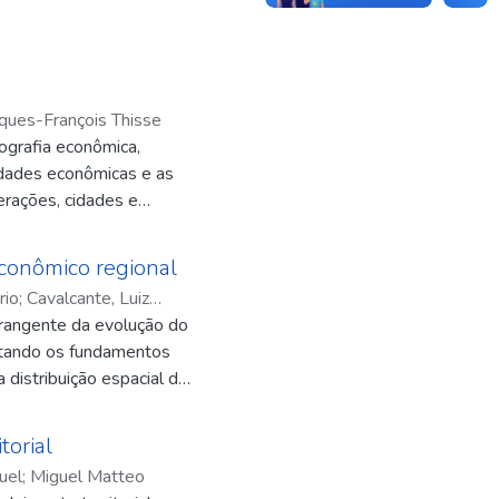
ques-François Thisse
grafia econômica,
vidades econômicas e as
erações, cidades e
tribuições clássicas de
orda temas como uso do
onômico regional
 equilíbrio geral,
rio
;
Cavalcante, Luiz
 e externalidades;
brangente da evolução do
do Cavalcante
imeiros modelos
ntando os fundamentos
a; destaca o papel das
distribuição espacial das
 imperfeita e da
etade do século XX. Parte
rões de concentração e
mo Thünen, Weber,
 metodológicos e desafios
torial
s mecanismos locacionais
namento, inovação e
uel
;
Miguel Matteo
 diferenciais e formas
afia econômica.