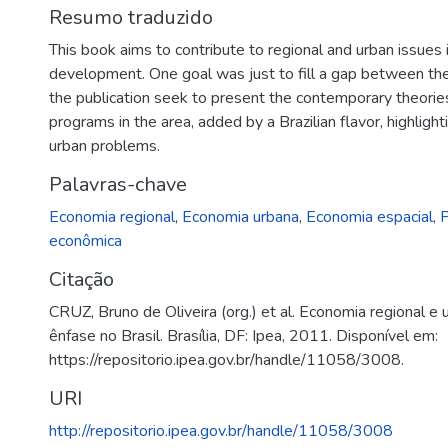
Resumo traduzido
This book aims to contribute to regional and urban issues 
development. One goal was just to fill a gap between the
the publication seek to present the contemporary theories
programs in the area, added by a Brazilian flavor, highlight
urban problems.
Palavras-chave
Economia regional
,
Economia urbana
,
Economia espacial
,
P
econômica
Citação
CRUZ, Bruno de Oliveira (org.) et al. Economia regional e
ênfase no Brasil. Brasília, DF: Ipea, 2011. Disponível em:
https://repositorio.ipea.gov.br/handle/11058/3008.
URI
http://repositorio.ipea.gov.br/handle/11058/3008