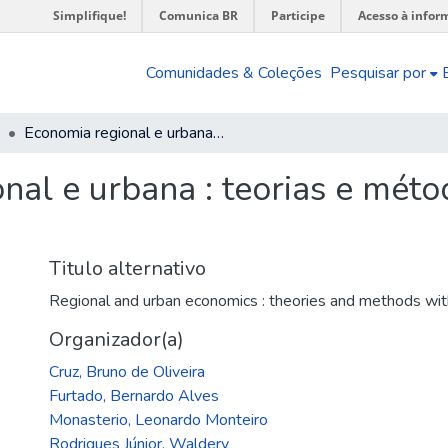
Simplifique!
Comunica BR
Participe
Acesso à infor
Comunidades & Coleções
Pesquisar por
Economia regional e urbana : teorias e métodos com ênfase no Brasil
nal e urbana : teorias e mét
Titulo alternativo
Regional and urban economics : theories and methods wit
Organizador(a)
Cruz, Bruno de Oliveira
Furtado, Bernardo Alves
Monasterio, Leonardo Monteiro
Rodrigues Júnior, Waldery