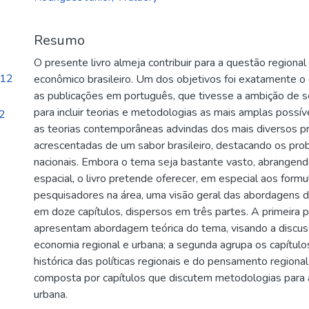
Resumo
O presente livro almeja contribuir para a questão region
.12
econômico brasileiro. Um dos objetivos foi exatamente o
as publicações em português, que tivesse a ambição de se
para incluir teorias e metodologias as mais amplas possív
22
as teorias contemporâneas advindas dos mais diversos p
acrescentadas de um sabor brasileiro, destacando os pro
nacionais. Embora o tema seja bastante vasto, abrangend
espacial, o livro pretende oferecer, em especial aos formu
pesquisadores na área, uma visão geral das abordagens d
em doze capítulos, dispersos em três partes. A primeira 
apresentam abordagem teórica do tema, visando a discu
economia regional e urbana; a segunda agrupa os capít
histórica das políticas regionais e do pensamento regional 
composta por capítulos que discutem metodologias para 
urbana.