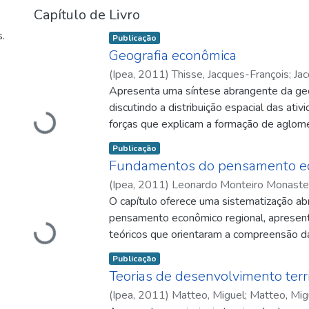
Capítulo de Livro
.
Item type:
,
Publicação
Geografia econômica
(
Ipea
,
2011
)
Thisse, Jacques-François
;
Jac
Apresenta uma síntese abrangente da geo
discutindo a distribuição espacial das ati
Carregando...
forças que explicam a formação de aglom
desigualdades regionais. Partindo das con
Item type:
,
Publicação
Thünen, Hotelling e Krugman, o texto ab
Fundamentos do pensamento ec
solo, economia urbana, competição espacial,
(
Ipea
,
2011
)
Leonardo Monteiro Monaste
retornos crescentes, custos de transporte
Ricardo
O capítulo oferece uma sistematização a
;
Leonardo Monasterio
;
Luiz Ricar
descreve a evolução teórica desde os pr
pensamento econômico regional, aprese
locacionais até a nova geografia econômic
Carregando...
teóricos que orientaram a compreensão da 
economias de aglomeração, da competição
atividades econômicas do século XIX à m
mobilidade dos fatores para explicar pad
Item type:
,
Publicação
das teorias clássicas da localização – co
dispersão; e discute limitações, avanços
Teorias de desenvolvimento terri
Christaller, Lösch e Isard – destacando o
atuais, como hierarquia urbana, congestio
(
Ipea
,
2011
)
Matteo, Miguel
;
Matteo, Mig
baseados em custos de transporte, rendas
integração entre economia urbana e geogr