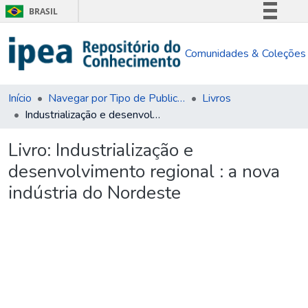
BRASIL
Simplifique!
Comunidades & Coleções
Comunica BR
Participe
Acesso à informação
Início
Navegar por Tipo de Publicação
Livros
Industrialização e desenvolvimento regional : a nova indústria do Nordeste
Legislação
Canais
Livro:
Industrialização e
desenvolvimento regional : a nova
indústria do Nordeste