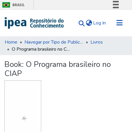
BRASIL
Simplifique!
(current)
Log In
Comunica BR
Participe
Communities & Collections
Acesso à informação
Home
Navegar por Tipo de Publicação
Livros
O Programa brasileiro no CIAP
Search for
Legislação
Canais
Statistics
Book:
O Programa brasileiro no
Tips
CIAP
About Us