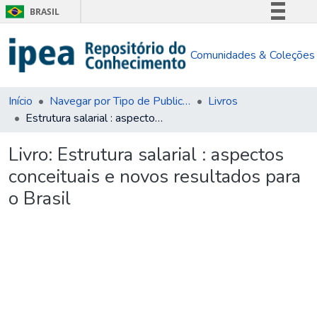
BRASIL
Simplifique!
Comunidades & Coleções
Comunica BR
Participe
Acesso à informação
Início
Navegar por Tipo de Publicação
Livros
Estrutura salarial : aspectos conceituais e novos resultados para o Brasil
Legislação
Canais
Livro:
Estrutura salarial : aspectos
conceituais e novos resultados para
o Brasil