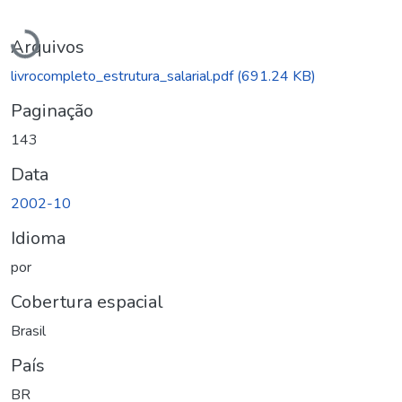
Carregando...
Arquivos
livrocompleto_estrutura_salarial.pdf
(691.24 KB)
Paginação
143
Data
2002-10
Idioma
por
Cobertura espacial
Brasil
País
BR