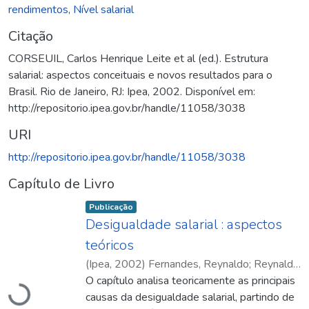
rendimentos
,
Nível salarial
Citação
CORSEUIL, Carlos Henrique Leite et al (ed.). Estrutura
salarial: aspectos conceituais e novos resultados para o
Brasil. Rio de Janeiro, RJ: Ipea, 2002. Disponível em:
http://repositorio.ipea.gov.br/handle/11058/3038
URI
http://repositorio.ipea.gov.br/handle/11058/3038
Capítulo de Livro
Item type:
,
Publicação
Desigualdade salarial : aspectos
teóricos
(
Ipea
,
2002
)
Fernandes, Reynaldo
;
Reynaldo
Fernandes
O capítulo analisa teoricamente as principais
Carregando...
causas da desigualdade salarial, partindo de