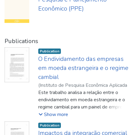
Econômico (PPE)
Publications
Publication
O Endividamento das empresas
em moeda estrangeira e o regime
cambial
(
Instituto de Pesquisa Econômica Aplicada
(Ipea)
Este trabalho analisa a relação entre o
,
2007-04
)
Rossi Júnior, José Luiz
endividamento em moeda estrangeira e o
regime cambial para um painel de empresas
brasileiras no período 1996-2004.
Show more
Utilizando um modelo desenvolvido por
Publication
Holmstrom e Tirole (1997) e estendido por
Impactos da integração comercial