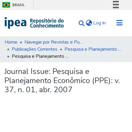
BRASIL
Simplifique!
(current)
Log In
Comunica BR
Participe
Communities & Collections
Acesso à informação
Home
Navegar por Revistas e Publicações Seriadas
Publicações Correntes
Pesquisa e Planejamento Econômico (PPE)
Search for
Legislação
Pesquisa e Planejamento Econômico (PPE): v. 37, n. 01, abr. 2007
Canais
Statistics
Tips
Journal Issue:
Pesquisa e
Planejamento Econômico (PPE): v.
About Us
37, n. 01, abr. 2007