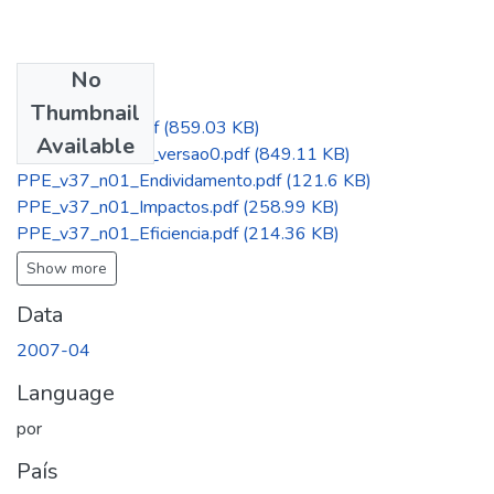
No
Files
Thumbnail
PPE_v37_n01.pdf
(859.03 KB)
Available
PPE_v37_n01_versao0.pdf
(849.11 KB)
PPE_v37_n01_Endividamento.pdf
(121.6 KB)
PPE_v37_n01_Impactos.pdf
(258.99 KB)
PPE_v37_n01_Eficiencia.pdf
(214.36 KB)
Show more
Data
2007-04
Language
por
País