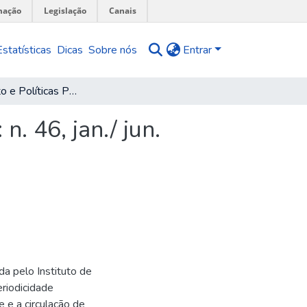
mação
Legislação
Canais
Estatísticas
Dicas
Sobre nós
Entrar
Planejamento e Políticas Públicas (PPP): n. 46, jan./ jun. 2016
n. 46, jan./ jun.
da pelo Instituto de
riodicidade
 e a circulação de