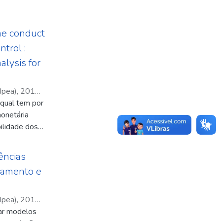
the conduct
ntrol :
alysis for
Ipea)
,
2016-
 qual tem por
onetária
ilidade dos
resultado
atilidade da
ências
fornece
stamento e
ilidade é
ica de juros,
achados
Ipea)
,
2016-
m papel
tar modelos
zana Quinet