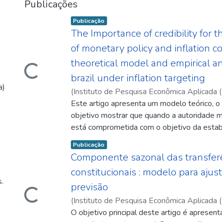
Publicações
Item type:
,
Publicação
The Importance of credibility for 
Carregando...
of monetary policy and inflation co
theoretical model and empirical an
brazil under inflation targeting
a)
(
Instituto de Pesquisa Econômica Aplicada (
06
Este artigo apresenta um modelo teórico, o
)
Montes, Gabriel Caldas
;
Curi, Alexandre
objetivo mostrar que quando a autoridade m
está comprometida com o objetivo da estab
preços, o ganho de credibilidade produz um 
Item type:
,
Publicação
melhor em termos de inflação, e reduz a vol
Componente sazonal das transfer
taxa básica de juros. Além disso, o estudo 
Carregando...
constitucionais : modelo para aju
evidência empírica de que o ganho de credib
.
previsão
crucial para reduzir a volatilidade da taxa bás
bem como a taxa de inflação no Brasil. Os 
(
Instituto de Pesquisa Econômica Aplicada (
sugerem que a credibilidade desempenha u
06
O objetivo principal deste artigo é apresen
)
Ribeiro, Hilton Manoel Dias
;
Bastos, Su