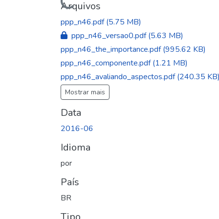
Arquivos
ppp_n46.pdf
(5.75 MB)
ppp_n46_versao0.pdf
(5.63 MB)
ppp_n46_the_importance.pdf
(995.62 KB)
ppp_n46_componente.pdf
(1.21 MB)
ppp_n46_avaliando_aspectos.pdf
(240.35 KB
Mostrar mais
Data
2016-06
Idioma
por
País
BR
Tipo