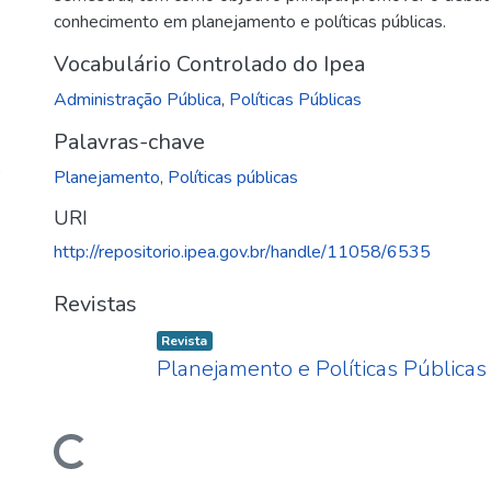
conhecimento em planejamento e políticas públicas.
Vocabulário Controlado do Ipea
Administração Pública
,
Políticas Públicas
Palavras-chave
)
Planejamento
,
Políticas públicas
URI
http://repositorio.ipea.gov.br/handle/11058/6535
Revistas
Item type:
,
Revista
Carregando...
Planejamento e Políticas Públicas