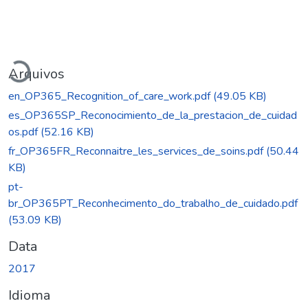
Carregando...
Arquivos
en_OP365_Recognition_of_care_work.pdf
(49.05 KB)
es_OP365SP_Reconocimiento_de_la_prestacion_de_cuidad
os.pdf
(52.16 KB)
fr_OP365FR_Reconnaitre_les_services_de_soins.pdf
(50.44
KB)
pt-
br_OP365PT_Reconhecimento_do_trabalho_de_cuidado.pdf
(53.09 KB)
Data
2017
Idioma