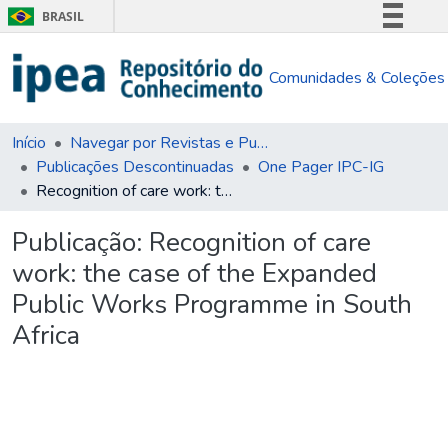
BRASIL
Simplifique!
Comunidades & Coleções
Comunica BR
Participe
Acesso à informação
Início
Navegar por Revistas e Publicações Seriadas
Publicações Descontinuadas
One Pager IPC-IG
Legislação
Recognition of care work: the case of the Expanded Public Works Programme in South Africa
Canais
Publicação:
Recognition of care
work: the case of the Expanded
Public Works Programme in South
Africa