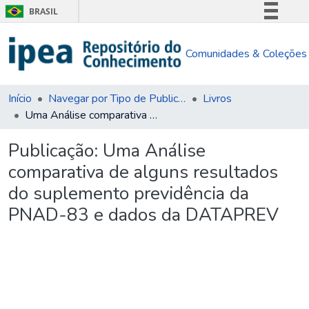
BRASIL
Simplifique!
Comunidades & Coleções
Comunica BR
Participe
Acesso à informação
Início
Navegar por Tipo de Publicação
Livros
Uma Análise comparativa de alguns resultados do suplemento previdência da PNAD-83 e dados da DATAPREV
Legislação
Canais
Publicação:
Uma Análise
comparativa de alguns resultados
do suplemento previdência da
PNAD-83 e dados da DATAPREV