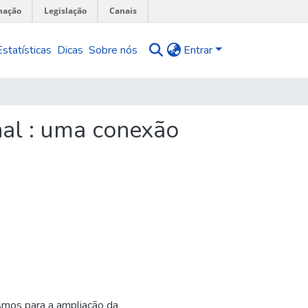
mação
Legislação
Canais
Estatísticas
Dicas
Sobre nós
Entrar
nal : uma conexão
smos para a ampliação da