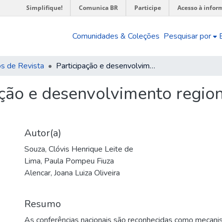
Simplifique!
Comunica BR
Participe
Acesso à infor
Comunidades & Coleções
Pesquisar por
os de Revista
Participação e desenvolvimento regional : uma conexão ainda frágil
ação e desenvolvimento regio
Autor(a)
Souza, Clóvis Henrique Leite de
Lima, Paula Pompeu Fiuza
Alencar, Joana Luiza Oliveira
Resumo
As conferências nacionais são reconhecidas como mecani